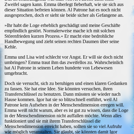
Zweifel sagen kann. Emma überlegt fieberhaft, wie sie sich aus
dieser Situation befreien können. Al Patrone hat es noch nicht
ausgesprochen, doch er sieht sie beide sicher als Gefangene an.
»Ihr habt die Loge erheblich geschädigt und meine Geschäfte
empfindlich gestört. Normalerweise mache ich mit solchen
Störenfrieden kurzen Prozess.« Er macht eine bedrohliche
Handbewegung und zieht seinen rechten Daumen über seine
Kehle.
Emma und Lisa wird schlecht vor Angst. Er will sie doch nicht
umbringen? Emma traut ihm das zweifellos zu. Wahrscheinlich
hat Al Patrone in seinem Leben hunderte von Lebewesen
umgebracht.
Doch sie versucht, sich zu beruhigen und einen klaren Gedanken
zu fassen. Sie hat eine Idee. Sie könnten versuchen, ihren
Transferschlüssel zu benutzen. Dann müssten sie wieder nach
Hause kommen. Igor hat sie so blitzschnell entführt, weil Al
Patrone kein Aufsehen in der Menschendimension erregen will.
Emma weiß nicht warum, aber es ist gut zu wissen, dass die Loge
in der Menschendimension nicht auffallen möchte. Wenn alles
funktioniert und sie mit ihrem Transferschlüssel die
Menschendimension erreicht haben, sollten sie so viel Aufruhr
wie möglich veranstalten. Sie glaubt, sie könnten damit Igor