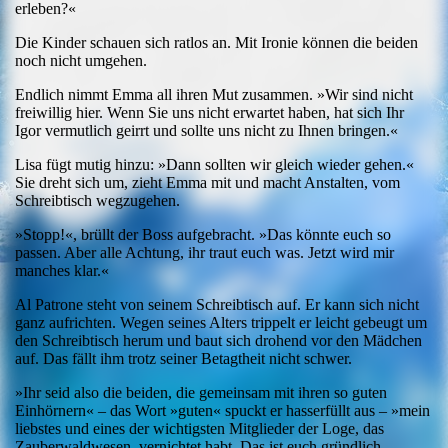
erleben?«
Die Kinder schauen sich ratlos an. Mit Ironie können die beiden
noch nicht umgehen.
Endlich nimmt Emma all ihren Mut zusammen. »Wir sind nicht
freiwillig hier. Wenn Sie uns nicht erwartet haben, hat sich Ihr
Igor vermutlich geirrt und sollte uns nicht zu Ihnen bringen.«
Lisa fügt mutig hinzu: »Dann sollten wir gleich wieder gehen.«
Sie dreht sich um, zieht Emma mit und macht Anstalten, vom
Schreibtisch wegzugehen.
»Stopp!«, brüllt der Boss aufgebracht. »Das könnte euch so
passen. Aber alle Achtung, ihr traut euch was. Jetzt wird mir
manches klar.«
Al Patrone steht von seinem Schreibtisch auf. Er kann sich nicht
ganz aufrichten. Wegen seines Alters trippelt er leicht gebeugt um
den Schreibtisch herum und baut sich drohend vor den Mädchen
auf. Das fällt ihm trotz seiner Betagtheit nicht schwer.
»Ihr seid also die beiden, die gemeinsam mit ihren so guten
Einhörnern« – das Wort »guten« spuckt er hasserfüllt aus – »mein
liebstes und eines der wichtigsten Mitglieder der Loge, das
Zauberwaldwesen, vernichtet habt. Das ist euch gründlich