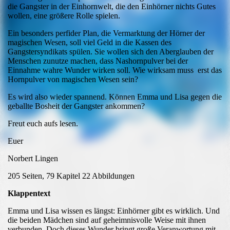
die Gangster in der Einhornwelt, die den Einhörner nichts Gutes
wollen, eine größere Rolle spielen.
Ein besonders perfider Plan, die Vermarktung der Hörner der
magischen Wesen, soll viel Geld in die Kassen des
Gangstersyndikats spülen. Sie wollen sich den Aberglauben der
Menschen zunutze machen, dass Nashornpulver bei der
Einnahme wahre Wunder wirken soll. Wie wirksam muss erst das
Hornpulver von magischen Wesen sein?
Es wird also wieder spannend. Können Emma und Lisa gegen die
geballte Bosheit der Gangster ankommen?
Freut euch aufs lesen.
Euer
Norbert Lingen
205 Seiten, 79 Kapitel 22 Abbildungen
Klappentext
Emma und Lisa wissen es längst: Einhörner gibt es wirklich. Und
die beiden Mädchen sind auf geheimnisvolle Weise mit ihnen
verbunden. Doch dieses Wunder bringt große Veranwortung mit