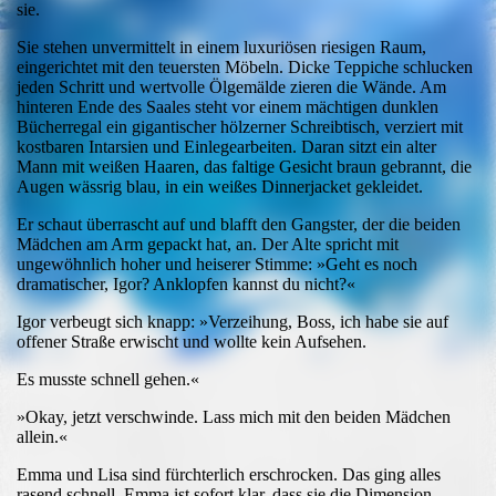
sie.
Sie stehen unvermittelt in einem luxuriösen riesigen Raum,
eingerichtet mit den teuersten Möbeln. Dicke Teppiche schlucken
jeden Schritt und wertvolle Ölgemälde zieren die Wände. Am
hinteren Ende des Saales steht vor einem mächtigen dunklen
Bücherregal ein gigantischer hölzerner Schreibtisch, verziert mit
kostbaren Intarsien und Einlegearbeiten. Daran sitzt ein alter
Mann mit weißen Haaren, das faltige Gesicht braun gebrannt, die
Augen wässrig blau, in ein weißes Dinnerjacket gekleidet.
Er schaut überrascht auf und blafft den Gangster, der die beiden
Mädchen am Arm gepackt hat, an. Der Alte spricht mit
ungewöhnlich hoher und heiserer Stimme: »Geht es noch
dramatischer, Igor? Anklopfen kannst du nicht?«
Igor verbeugt sich knapp: »Verzeihung, Boss, ich habe sie auf
offener Straße erwischt und wollte kein Aufsehen.
Es musste schnell gehen.«
»Okay, jetzt verschwinde. Lass mich mit den beiden Mädchen
allein.«
Emma und Lisa sind fürchterlich erschrocken. Das ging alles
rasend schnell. Emma ist sofort klar, dass sie die Dimension