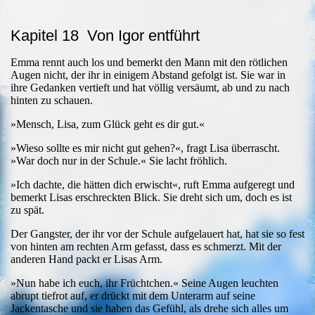
Kapitel 18 Von Igor entführt
Emma rennt auch los und bemerkt den Mann mit den rötlichen
Augen nicht, der ihr in einigem Abstand gefolgt ist. Sie war in
ihre Gedanken vertieft und hat völlig versäumt, ab und zu nach
hinten zu schauen.
»Mensch, Lisa, zum Glück geht es dir gut.«
»Wieso sollte es mir nicht gut gehen?«, fragt Lisa überrascht.
»War doch nur in der Schule.« Sie lacht fröhlich.
»Ich dachte, die hätten dich erwischt«, ruft Emma aufgeregt und
bemerkt Lisas erschreckten Blick. Sie dreht sich um, doch es ist
zu spät.
Der Gangster, der ihr vor der Schule aufgelauert hat, hat sie so fest
von hinten am rechten Arm gefasst, dass es schmerzt. Mit der
anderen Hand packt er Lisas Arm.
»Nun habe ich euch, ihr Früchtchen.« Seine Augen leuchten
abrupt tiefrot auf, er drückt mit dem Unterarm auf seine
Jackentasche und sie haben das Gefühl, als drehe sich alles um