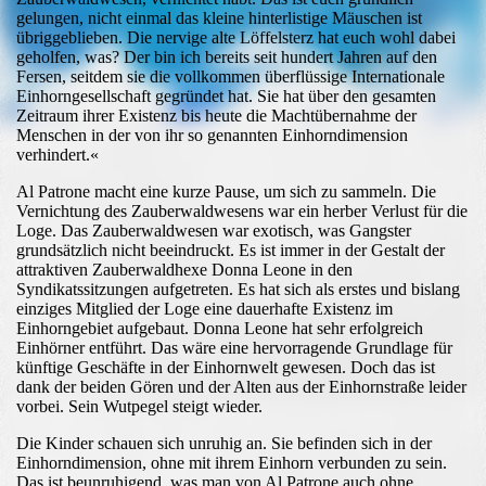
gelungen, nicht einmal das kleine hinterlistige Mäuschen ist
übriggeblieben. Die nervige alte Löffelsterz hat euch wohl dabei
geholfen, was? Der bin ich bereits seit hundert Jahren auf den
Fersen, seitdem sie die vollkommen überflüssige Internationale
Einhorngesellschaft gegründet hat. Sie hat über den gesamten
Zeitraum ihrer Existenz bis heute die Machtübernahme der
Menschen in der von ihr so genannten Einhorndimension
verhindert.«
Al Patrone macht eine kurze Pause, um sich zu sammeln. Die
Vernichtung des Zauberwaldwesens war ein herber Verlust für die
Loge. Das Zauberwaldwesen war exotisch, was Gangster
grundsätzlich nicht beeindruckt. Es ist immer in der Gestalt der
attraktiven Zauberwaldhexe Donna Leone in den
Syndikatssitzungen aufgetreten. Es hat sich als erstes und bislang
einziges Mitglied der Loge eine dauerhafte Existenz im
Einhorngebiet aufgebaut. Donna Leone hat sehr erfolgreich
Einhörner entführt. Das wäre eine hervorragende Grundlage für
künftige Geschäfte in der Einhornwelt gewesen. Doch das ist
dank der beiden Gören und der Alten aus der Einhornstraße leider
vorbei. Sein Wutpegel steigt wieder.
Die Kinder schauen sich unruhig an. Sie befinden sich in der
Einhorndimension, ohne mit ihrem Einhorn verbunden zu sein.
Das ist beunruhigend, was man von Al Patrone auch ohne