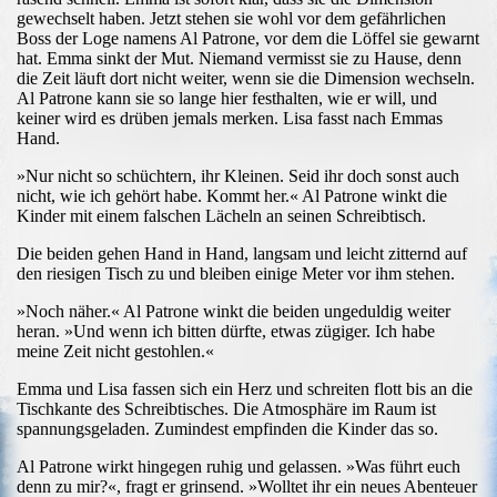
gewechselt haben. Jetzt stehen sie wohl vor dem gefährlichen
Boss der Loge namens Al Patrone, vor dem die Löffel sie gewarnt
hat. Emma sinkt der Mut. Niemand vermisst sie zu Hause, denn
die Zeit läuft dort nicht weiter, wenn sie die Dimension wechseln.
Al Patrone kann sie so lange hier festhalten, wie er will, und
keiner wird es drüben jemals merken. Lisa fasst nach Emmas
Hand.
»Nur nicht so schüchtern, ihr Kleinen. Seid ihr doch sonst auch
nicht, wie ich gehört habe. Kommt her.« Al Patrone winkt die
Kinder mit einem falschen Lächeln an seinen Schreibtisch.
Die beiden gehen Hand in Hand, langsam und leicht zitternd auf
den riesigen Tisch zu und bleiben einige Meter vor ihm stehen.
»Noch näher.« Al Patrone winkt die beiden ungeduldig weiter
heran. »Und wenn ich bitten dürfte, etwas zügiger. Ich habe
meine Zeit nicht gestohlen.«
Emma und Lisa fassen sich ein Herz und schreiten flott bis an die
Tischkante des Schreibtisches. Die Atmosphäre im Raum ist
spannungsgeladen. Zumindest empfinden die Kinder das so.
Al Patrone wirkt hingegen ruhig und gelassen. »Was führt euch
denn zu mir?«, fragt er grinsend. »Wolltet ihr ein neues Abenteuer