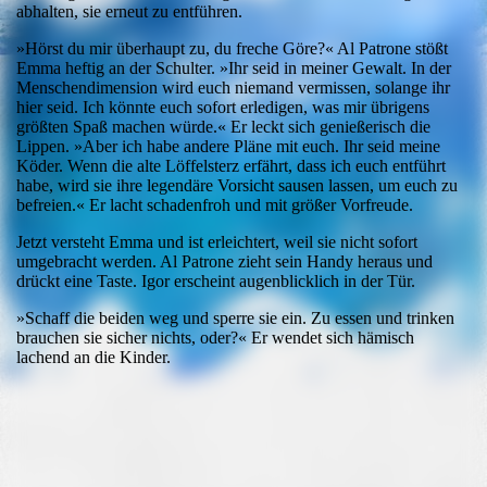
abhalten, sie erneut zu entführen.
»Hörst du mir überhaupt zu, du freche Göre?« Al Patrone stößt
Emma heftig an der Schulter. »Ihr seid in meiner Gewalt. In der
Menschendimension wird euch niemand vermissen, solange ihr
hier seid. Ich könnte euch sofort erledigen, was mir übrigens
größten Spaß machen würde.« Er leckt sich genießerisch die
Lippen. »Aber ich habe andere Pläne mit euch. Ihr seid meine
Köder. Wenn die alte Löffelsterz erfährt, dass ich euch entführt
habe, wird sie ihre legendäre Vorsicht sausen lassen, um euch zu
befreien.« Er lacht schadenfroh und mit größer Vorfreude.
Jetzt versteht Emma und ist erleichtert, weil sie nicht sofort
umgebracht werden. Al Patrone zieht sein Handy heraus und
drückt eine Taste. Igor erscheint augenblicklich in der Tür.
»Schaff die beiden weg und sperre sie ein. Zu essen und trinken
brauchen sie sicher nichts, oder?« Er wendet sich hämisch
lachend an die Kinder.