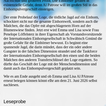
Nachschub und größeren Profit. Die Einhörner geraten in
existenzielle Gefahr, denn Al Patrone will im großen Stil in das
Einhornpulvergeschäft einsteigen.
Der erste Probelauf der Loge, die tödliche Jagd auf ein Einhorn,
schockiert nicht nur die gesamte Einhornwelt, sondern auch die
Mädchen, die das Opfer mit abgeschlagenem Horn auf der
Blumenwiese finden. Jetzt erst wird Emma und Lisa sowie Frau
Penelope Löffelsterz in ihrer Eigenschaft als Vorstandsvorsitzende
der Internationalen Einhorngesellschaft in Schwäbisch Gmünd die
große Gefahr für die Einhörner bewusst. Es beginnt eine
spannende Jagd, die darin mündet, dass der ein oder andere
Gangster in der falschen Dimension strandet und die Taskforce
der Internationalen Einhorngesellschaft den einen und die beiden
Mädchen den anderen Transferschlüssel der Loge ergattern. So
dürfte das Geschäft der Loge mit der Menschendimension und
damit auch das Einhornpulvergeschäft geplatzt sein.
Wie es am Ende ausgeht und ob Emma und Lisa Al PAtrone
erneut beiegen können könnt eIhr am dem 21. Juni 2026 selbst
nachlesen.
Leseprobe