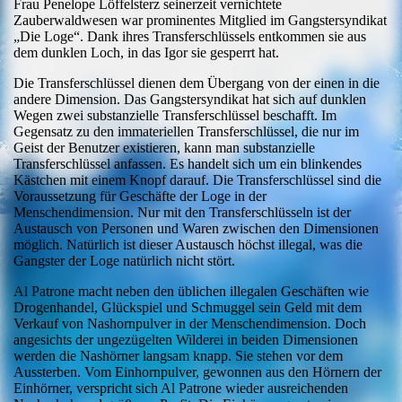
Frau Penelope Löffelsterz seinerzeit vernichtete
Zauberwaldwesen war prominentes Mitglied im Gangstersyndikat
„Die Loge“. Dank ihres Transferschlüssels entkommen sie aus
dem dunklen Loch, in das Igor sie gesperrt hat.
Die Transferschlüssel dienen dem Übergang von der einen in die
andere Dimension. Das Gangstersyndikat hat sich auf dunklen
Wegen zwei substanzielle Transferschlüssel beschafft. Im
Gegensatz zu den immateriellen Transferschlüssel, die nur im
Geist der Benutzer existieren, kann man substanzielle
Transferschlüssel anfassen. Es handelt sich um ein blinkendes
Kästchen mit einem Knopf darauf. Die Transferschlüssel sind die
Voraussetzung für Geschäfte der Loge in der
Menschendimension. Nur mit den Transferschlüsseln ist der
Austausch von Personen und Waren zwischen den Dimensionen
möglich. Natürlich ist dieser Austausch höchst illegal, was die
Gangster der Loge natürlich nicht stört.
Al Patrone macht neben den üblichen illegalen Geschäften wie
Drogenhandel, Glückspiel und Schmuggel sein Geld mit dem
Verkauf von Nashornpulver in der Menschendimension. Doch
angesichts der ungezügelten Wilderei in beiden Dimensionen
werden die Nashörner langsam knapp. Sie stehen vor dem
Aussterben. Vom Einhornpulver, gewonnen aus den Hörnern der
Einhörner, verspricht sich Al Patrone wieder ausreichenden