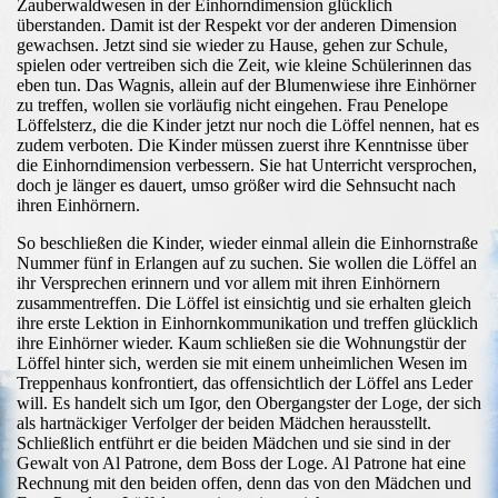
Zauberwaldwesen in der Einhorndimension glücklich
überstanden. Damit ist der Respekt vor der anderen Dimension
gewachsen. Jetzt sind sie wieder zu Hause, gehen zur Schule,
spielen oder vertreiben sich die Zeit, wie kleine Schülerinnen das
eben tun. Das Wagnis, allein auf der Blumenwiese ihre Einhörner
zu treffen, wollen sie vorläufig nicht eingehen. Frau Penelope
Löffelsterz, die die Kinder jetzt nur noch die Löffel nennen, hat es
zudem verboten. Die Kinder müssen zuerst ihre Kenntnisse über
die Einhorndimension verbessern. Sie hat Unterricht versprochen,
doch je länger es dauert, umso größer wird die Sehnsucht nach
ihren Einhörnern.
So beschließen die Kinder, wieder einmal allein die Einhornstraße
Nummer fünf in Erlangen auf zu suchen. Sie wollen die Löffel an
ihr Versprechen erinnern und vor allem mit ihren Einhörnern
zusammentreffen. Die Löffel ist einsichtig und sie erhalten gleich
ihre erste Lektion in Einhornkommunikation und treffen glücklich
ihre Einhörner wieder. Kaum schließen sie die Wohnungstür der
Löffel hinter sich, werden sie mit einem unheimlichen Wesen im
Treppenhaus konfrontiert, das offensichtlich der Löffel ans Leder
will. Es handelt sich um Igor, den Obergangster der Loge, der sich
als hartnäckiger Verfolger der beiden Mädchen herausstellt.
Schließlich entführt er die beiden Mädchen und sie sind in der
Gewalt von Al Patrone, dem Boss der Loge. Al Patrone hat eine
Rechnung mit den beiden offen, denn das von den Mädchen und