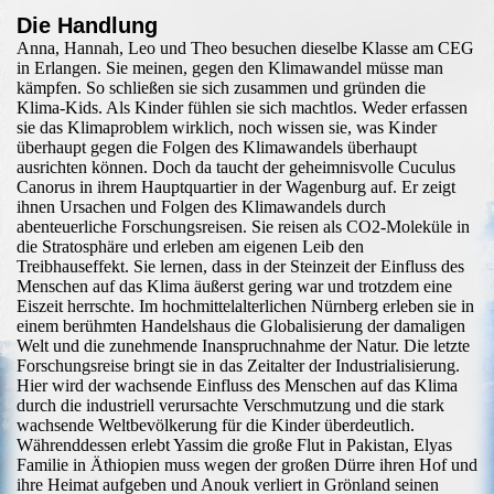
Die Handlung
Anna, Hannah, Leo und Theo besuchen dieselbe Klasse am CEG
in Erlangen. Sie meinen, gegen den Klimawandel müsse man
kämpfen. So schließen sie sich zusammen und gründen die
Klima-Kids. Als Kinder fühlen sie sich machtlos. Weder erfassen
sie das Klimaproblem wirklich, noch wissen sie, was Kinder
überhaupt gegen die Folgen des Klimawandels überhaupt
ausrichten können. Doch da taucht der geheimnisvolle Cuculus
Canorus in ihrem Hauptquartier in der Wagenburg auf. Er zeigt
ihnen Ursachen und Folgen des Klimawandels durch
abenteuerliche Forschungsreisen. Sie reisen als CO2-Moleküle in
die Stratosphäre und erleben am eigenen Leib den
Treibhauseffekt. Sie lernen, dass in der Steinzeit der Einfluss des
Menschen auf das Klima äußerst gering war und trotzdem eine
Eiszeit herrschte. Im hochmittelalterlichen Nürnberg erleben sie in
einem berühmten Handelshaus die Globalisierung der damaligen
Welt und die zunehmende Inanspruchnahme der Natur. Die letzte
Forschungsreise bringt sie in das Zeitalter der Industrialisierung.
Hier wird der wachsende Einfluss des Menschen auf das Klima
durch die industriell verursachte Verschmutzung und die stark
wachsende Weltbevölkerung für die Kinder überdeutlich.
Währenddessen erlebt Yassim die große Flut in Pakistan, Elyas
Familie in Äthiopien muss wegen der großen Dürre ihren Hof und
ihre Heimat aufgeben und Anouk verliert in Grönland seinen