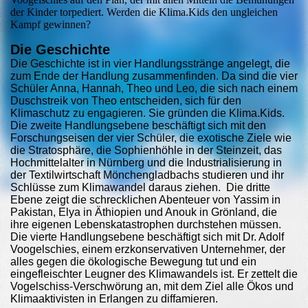
der Kinder torpediert. Werden die Klima.Kids den ungleichen
Kampf gewinnen?
Die Geschichte
Die Geschichte ist in vier Handlungsstränge angelegt, die
zum Ende der Handlung zusammenfinden. Da sind die vier
Schüler Anna, Hannah, Theo und Leo, die sich nach einem
Duschstreik von Theo entscheiden, sich für den
Klimaschutz zu engagieren. Sie gründen die Klima.Kids.
Die zweite Handlungsebene beschäftigt sich mit den
Forschungseisen der vier Schüler, die exotische Ziele wie
die Stratosphäre, die Sophienhöhle in der Steinzeit, das
Hochmittelalter in Nürnberg und die Industrialisierung in
der Textilwirtschaft Mönchengladbachs studieren und ihr
Schlüsse zum Klimawandel daraus ziehen. Die dritte
Ebene zeigt die schrecklichen Abenteuer von Yassim in
Pakistan, Elya in Äthiopien und Anouk in Grönland, die
ihre eigenen Lebenskatastrophen durchstehen müssen.
Die vierte Handlungsebene beschäftigt sich mit Dr. Adolf
Voogelschies, einem erzkonservativen Unternehmer, der
alles gegen die ökologische Bewegung tut und ein
eingefleischter Leugner des Klimawandels ist. Er zettelt die
Vogelschiss-Verschwörung an, mit dem Ziel alle Ökos und
Klimaaktivisten in Erlangen zu diffamieren.