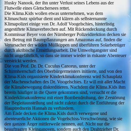
Husky Nanook, der ihn unter Verlust seines Lebens aus der
Flutwelle eines Gletschersees rettet.
Die Klima.Kids wollen etwas unternehmen, was dem
Klimaschutz spürbar dient und klären als selbsternannte
Klimapolizei einige von Dr. Adolf Voogelschies, hinterlistig
angestiftete Klimaverbrechen auf. Mit Rückendeckung durch
Kommissar Beyer von der Nürnberger Polizeidirektion decken sie
den Betrug mit Baumpflanzungen am Amazonas auf, finden die
Verursacher der wilden Müllkippen und überführen Solarbetrüger
durch akribische Ermittlungsarbeit. Die Umweltgangster sind
nicht ungefährlich, so dass sie immer wieder in riskante Abenteuer
verstrickt werden.
Die von Prof. Dr. Dr. Cuculus Canorus, unter der
Schirmherrschaft des Oberbürgermeisters initiierte, und von den
Klima-Kids organisierte Kinderklimakonferenz wird Schauplatz
der Machenschaften des Dr. Voogelschies. Er will mit aller Macht
die Klimabewegung diskreditieren. Nachdem die Klima.Kids ihm
bereits häufiger in die Quere gekommen sind, versucht er die
Kinderklimakonferenz mit einer Bombendrohung, der Zerstörung
der Begleitausstellung und nicht zuletzt durch die Entführung der
Hauptrednerin Hannah zu verhindern.
Am Ende decken die Klima.Kids durch verwegene und
abenteuerliche Aktionen die Vogelschiss-Verschwörung, wie sie
den ganzen Ärger mittlerweile nennen, auf. Nicht nur die
beauftragten Kleinganoven, sondern auch den Drahtzieher Dr.