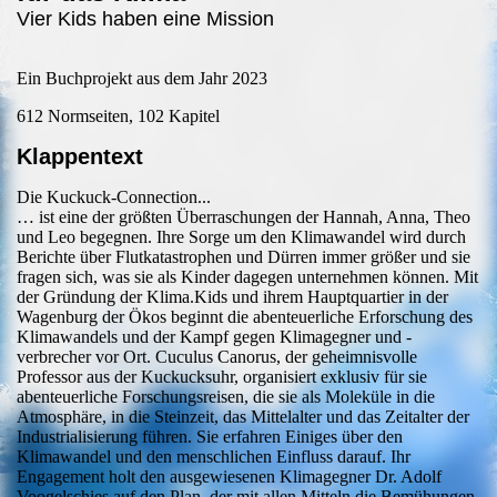
Vier Kids haben eine Mission
Ein Buchprojekt aus dem Jahr 2023
612 Normseiten, 102 Kapitel
Klappentext
Die Kuckuck-Connection...
… ist eine der größten Überraschungen der Hannah, Anna, Theo
und Leo begegnen. Ihre Sorge um den Klimawandel wird durch
Berichte über Flutkatastrophen und Dürren immer größer und sie
fragen sich, was sie als Kinder dagegen unternehmen können. Mit
der Gründung der Klima.Kids und ihrem Hauptquartier in der
Wagenburg der Ökos beginnt die abenteuerliche Erforschung des
Klimawandels und der Kampf gegen Klimagegner und -
verbrecher vor Ort. Cuculus Canorus, der geheimnisvolle
Professor aus der Kuckucksuhr, organisiert exklusiv für sie
abenteuerliche Forschungsreisen, die sie als Moleküle in die
Atmosphäre, in die Steinzeit, das Mittelalter und das Zeitalter der
Industrialisierung führen. Sie erfahren Einiges über den
Klimawandel und den menschlichen Einfluss darauf. Ihr
Engagement holt den ausgewiesenen Klimagegner Dr. Adolf
Voogelschies auf den Plan, der mit allen Mitteln die Bemühungen