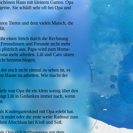
 schönen Haus mit kleinem Garten. Opa
erne. Sie schläft sehr oft bei Opa und
ihren Tieren und dem vielen Matsch, die
 Hit.
 ihr einen Strich durch die Rechnung
e Freundinnen und Freunde nicht mehr
n plötzlich aus. Papa wird zum Home-
a mehr arbeiten. Lili und Caro sitzen
richt herumschlagen.
, der noch nicht einmal zu sehen ist, es
zu Hause zu arbeiten. Wie macht der
Briefe von Opa ihr ein klein wenig über den
hängt Lili in Gedanken immer nach, wenn
t.
als Kindergartenkind mit Opa erlebt hat.
ch endet oder die erste weite Radtour zum
chen Abschluss bei Kloß und Soß.
 als Opa sich hoffnungslos mit dem