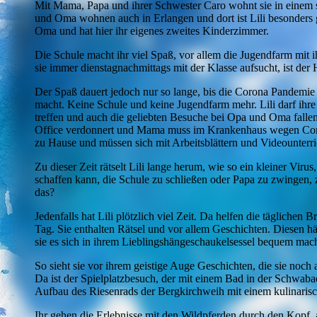
Mit Mama, Papa und ihrer Schwester Caro wohnt sie in einem
und Oma wohnen auch in Erlangen und dort ist Lili besonders g
Oma und hat hier ihr eigenes zweites Kinderzimmer.
Die Schule macht ihr viel Spaß, vor allem die Jugendfarm mit 
sie immer dienstagnachmittags mit der Klasse aufsucht, ist der
Der Spaß dauert jedoch nur so lange, bis die Corona Pandemie
macht. Keine Schule und keine Jugendfarm mehr. Lili darf ihr
treffen und auch die geliebten Besuche bei Opa und Oma falle
Office verdonnert und Mama muss im Krankenhaus wegen Coron
zu Hause und müssen sich mit Arbeitsblättern und Videounter
Zu dieser Zeit rätselt Lili lange herum, wie so ein kleiner Virus
schaffen kann, die Schule zu schließen oder Papa zu zwingen, 
das?
Jedenfalls hat Lili plötzlich viel Zeit. Da helfen die täglichen 
Tag. Sie enthalten Rätsel und vor allem Geschichten. Diesen 
sie es sich in ihrem Lieblingshängeschaukelsessel bequem mach
So sieht sie vor ihrem geistige Auge Geschichten, die sie noch 
Da ist der Spielplatzbesuch, der mit einem Bad in der Schwaba
Aufbau des Riesenrads der Bergkirchweih mit einem kulinaris
Ihr gehen die Erlebnisse mit den Wildpferden durch den Kopf,