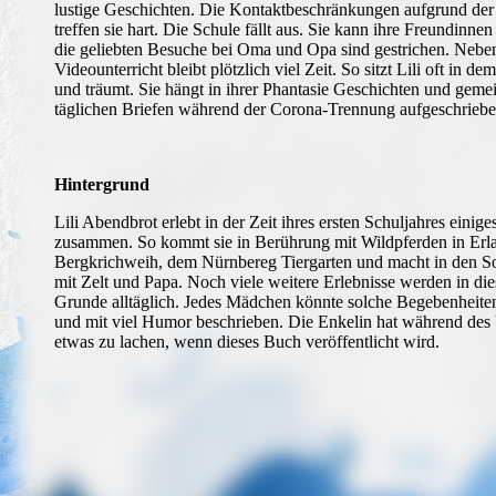
lustige Geschichten. Die Kontaktbeschränkungen aufgrund de
treffen sie hart. Die Schule fällt aus. Sie kann ihre Freundinn
die geliebten Besuche bei Oma und Opa sind gestrichen. Neben
Videounterricht bleibt plötzlich viel Zeit. So sitzt Lili oft in
und träumt. Sie hängt in ihrer Phantasie Geschichten und geme
täglichen Briefen während der Corona-Trennung aufgeschriebe
Hintergrund
Lili Abendbrot erlebt in der Zeit ihres ersten Schuljahres einig
zusammen. So kommt sie in Berührung mit Wildpferden in Erla
Bergkrichweih, dem Nürnbereg Tiergarten und macht in den S
mit Zelt und Papa. Noch viele weitere Erlebnisse werden in di
Grunde alltäglich. Jedes Mädchen könnte solche Begebenheiten 
und mit viel Humor beschrieben. Die Enkelin hat während des V
etwas zu lachen, wenn dieses Buch veröffentlicht wird.