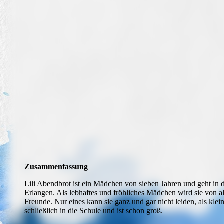
Opernbesuch in Nürnberg
Zusammenfassung
Lili Abendbrot ist ein Mädchen von sieben Jahren und geht in d
Erlangen. Als lebhaftes und fröhliches Mädchen wird sie von al
Freunde. Nur eines kann sie ganz und gar nicht leiden, als klei
schließlich in die Schule und ist schon groß.