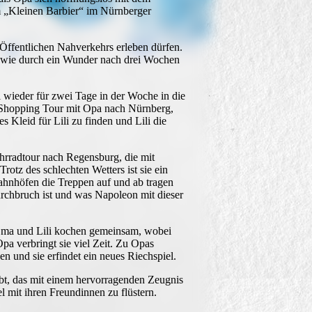
m „Kleinen Barbier“ im Nürnberger
ffentlichen Nahverkehrs erleben dürfen.
r wie durch ein Wunder nach drei Wochen
 wieder für zwei Tage in der Woche in die
ie Shopping Tour mit Opa nach Nürnberg,
s Kleid für Lili zu finden und Lili die
hrradtour nach Regensburg, die mit
rotz des schlechten Wetters ist sie ein
Bahnhöfen die Treppen auf und ab tragen
rchbruch ist und was Napoleon mit dieser
 Oma und Lili kochen gemeinsam, wobei
a verbringt sie viel Zeit. Zu Opas
n und sie erfindet ein neues Riechspiel.
lebt, das mit einem hervorragenden Zeugnis
l mit ihren Freundinnen zu flüstern.