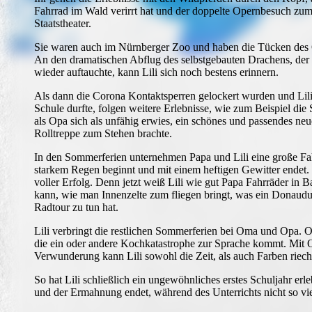
Fahrrad im Wald verirrt hat und der doppelte Opernbesuch zu
Staatstheater.
Sie waren auch im Nürnberger Zoo und haben die Tücken des Ö
An den dramatischen Abflug des selbstgebauten Drachens, de
wieder auftauchte, kann Lili sich noch bestens erinnern.
Als dann die Corona Kontaktsperren gelockert wurden und Lili
Schule durfte, folgen weitere Erlebnisse, wie zum Beispiel d
als Opa sich als unfähig erwies, ein schönes und passendes neue
Rolltreppe zum Stehen brachte.
In den Sommerferien unternehmen Papa und Lili eine große Fa
starkem Regen beginnt und mit einem heftigen Gewitter endet. T
voller Erfolg. Denn jetzt weiß Lili wie gut Papa Fahrräder in 
kann, wie man Innenzelte zum fliegen bringt, was ein Donaudu
Radtour zu tun hat.
Lili verbringt die restlichen Sommerferien bei Oma und Opa.
die ein oder andere Kochkatastrophe zur Sprache kommt. Mit Op
Verwunderung kann Lili sowohl die Zeit, als auch Farben rieche
So hat Lili schließlich ein ungewöhnliches erstes Schuljahr er
und der Ermahnung endet, während des Unterrichts nicht so vie